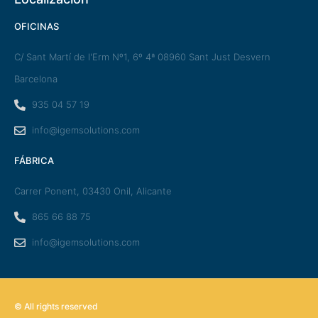
OFICINAS
C/ Sant Martí de l'Erm Nº1, 6º 4ª 08960 Sant Just Desvern
Barcelona
935 04 57 19
info@igemsolutions.com
FÁBRICA
Carrer Ponent, 03430 Onil, Alicante
865 66 88 75
info@igemsolutions.com
© All rights reserved