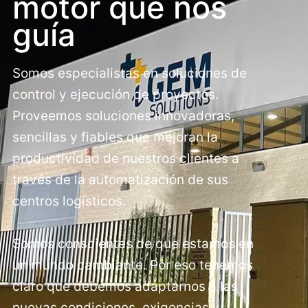
motor que nos
guía
Somos especialistas en soluciones de
control y ejecución de proyectos.
Proveemos soluciones innovadoras,
sencillas y fiables que mejoran la
productividad de nuestros clientes a
través de la automatización de sus
centros logísticos.
Somos conscientes de que estamos en
un mundo cambiante. Por eso tenemos
claro que debemos adaptarnos a las
nuevas condiciones, exigencias y