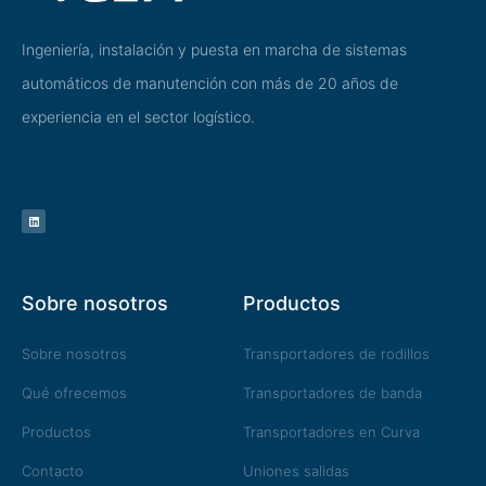
Ingeniería, instalación y puesta en marcha de sistemas
automáticos de manutención con más de 20 años de
experiencia en el sector logístico.
L
i
n
k
e
d
i
n
Sobre nosotros
Productos
Sobre nosotros
Transportadores de rodillos
Qué ofrecemos
Transportadores de banda
Productos
Transportadores en Curva
Contacto
Uniones salidas