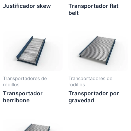
Justificador skew
Transportador flat
belt
Transportadores de
Transportadores de
rodillos
rodillos
Transportador
Transportador por
herribone
gravedad