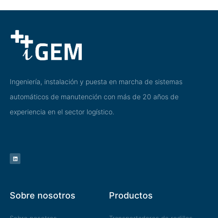
Ingeniería, instalación y puesta en marcha de sistemas
automáticos de manutención con más de 20 años de
experiencia en el sector logístico.
L
i
n
k
e
d
i
n
Sobre nosotros
Productos